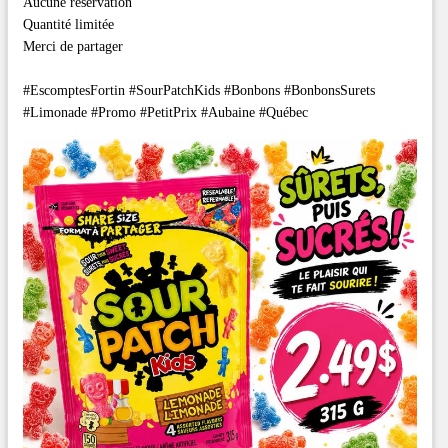
Aucune réservation
Quantité limitée
Merci de partager
#EscomptesFortin #SourPatchKids #Bonbons #BonbonsSurets
#Limonade #Promo #PetitPrix #Aubaine #Québec