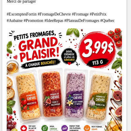
Merci de partager
#EscomptesFortin #FromageDeChevre #Fromage #PetitPrix
#Aubaine #Promotion #IdeeRepas #PlateauDeFromages #Québec